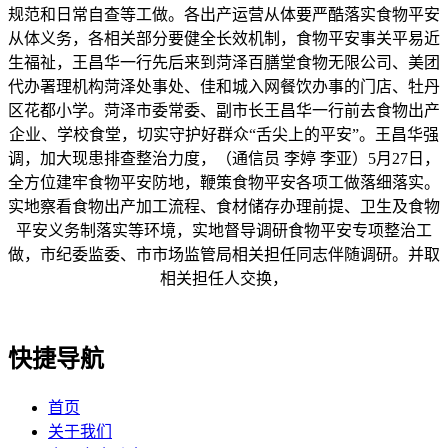
规范和日常自查等工做。各出产运营从体要严酷落实食物平安
从体义务，各相关部分要健全长效机制，食物平安事关平易近
生福祉，王昌华一行先后来到菏泽百膳堂食物无限公司、美团
代办署理机构菏泽处事处、佳和城入网餐饮办事的门店、牡丹
区花都小学。菏泽市委常委、副市长王昌华一行前去食物出产
企业、学校食堂，切实守护好群众“舌尖上的平安”。王昌华强
调，加大现患排查整治力度，（通信员 李婷 李亚）5月27日，
全方位建牢食物平安防地，鞭策食物平安各项工做落细落实。
实地察看食物出产加工流程、食材储存办理前提、卫生及食物
平安义务制落实等环境，实地督导调研食物平安专项整治工
做，市纪委监委、市市场监管局相关担任同志伴随调研。并取
相关担任人交换，
快捷导航
首页
关于我们