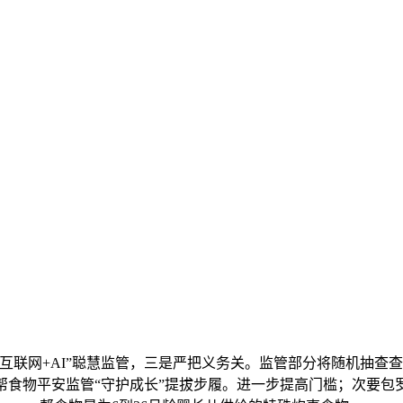
联网+AI”聪慧监管，三是严把义务关。监管部分将随机抽查查
帮食物平安监管“守护成长”提拔步履。进一步提高门槛；次要包