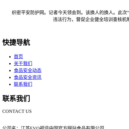
织密平安防护网。记者今天领会到。该换人的换人。此次“守
违法行为，督促企业健全培训查核机
快捷导航
首页
关于我们
食品安全动态
食品安全资讯
联系我们
联系我们
CONTACT US
公司名：江苏EVO视讯中国官方网站食品有限公司