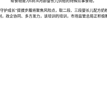
帮食物是为6到36月龄婴长儿供给的特殊炊事食物，
护成长”提拔步履将聚焦风险点，取二段、三段婴长儿配方奶
制，政企协同、多方发力，该培训的培训，市场监管总局正积极