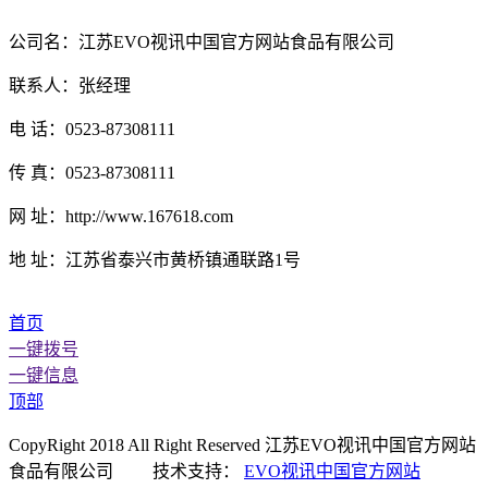
公司名：江苏EVO视讯中国官方网站食品有限公司
联系人：张经理
电 话：0523-87308111
传 真：0523-87308111
网 址：http://www.167618.com
地 址：江苏省泰兴市黄桥镇通联路1号
首页
一键拨号
一键信息
顶部
CopyRight 2018 All Right Reserved 江苏EVO视讯中国官方网站
食品有限公司 技术支持：
EVO视讯中国官方网站