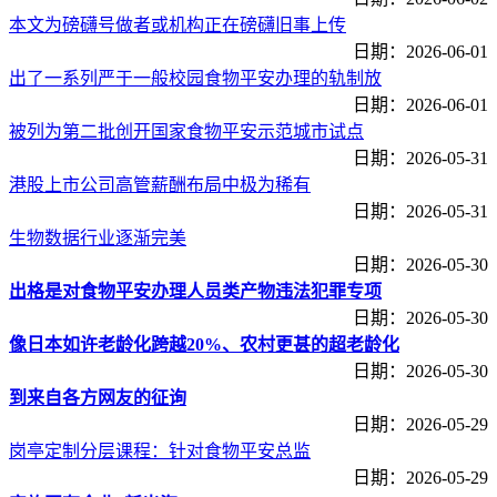
本文为磅礴号做者或机构正在磅礴旧事上传
日期：
2026-06-01
出了一系列严于一般校园食物平安办理的轨制放
日期：
2026-06-01
被列为第二批创开国家食物平安示范城市试点
日期：
2026-05-31
港股上市公司高管薪酬布局中极为稀有
日期：
2026-05-31
生物数据行业逐渐完美
日期：
2026-05-30
出格是对食物平安办理人员类产物违法犯罪专项
日期：
2026-05-30
像日本如许老龄化跨越20%、农村更甚的超老龄化
日期：
2026-05-30
到来自各方网友的征询
日期：
2026-05-29
岗亭定制分层课程：针对食物平安总监
日期：
2026-05-29